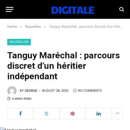
»
»
Home
Nouvelles
Tanguy Maréchal : parcours discret d’un héritier indépendant
NOUVELLES
Tanguy Maréchal : parcours
discret d’un héritier
indépendant
BY
GEORGE
AUGUST 28, 2025
NO COMMENTS
6 MINS READ