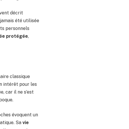
vent décrit
jamais été utilisée
nts personnels
vée protégée
,
laire classique
n intérêt pour les
, car il ne s’est
époque.
roches évoquent un
iatique. Sa
vie