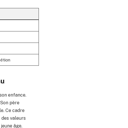
rétion
nu
on enfance.
. Son père
le. Ce cadre
c des valeurs
 jeune âge.