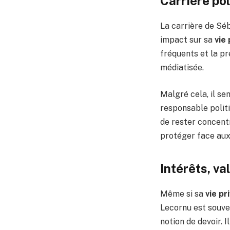
Carrière pol
La carrière de Sé
impact sur sa
vie 
fréquents et la pr
médiatisée.
Malgré cela, il sem
responsable politi
de rester concent
protéger face aux
Intérêts, va
Même si sa
vie pr
Lecornu est souven
notion de devoir. I