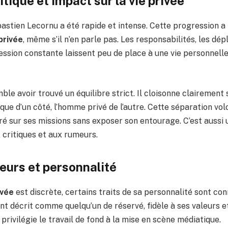
itique et impact sur la vie privée
bastien Lecornu a été rapide et intense. Cette progression 
privée
, même s’il n’en parle pas. Les responsabilités, les d
ession constante laissent peu de place à une vie personnelle
ble avoir trouvé un équilibre strict. Il cloisonne clairement s
que d’un côté, l’homme privé de l’autre. Cette séparation vol
ré sur ses missions sans exposer son entourage. C’est aussi
 critiques et aux rumeurs.
leurs et personnalité
ivée
est discrète, certains traits de sa personnalité sont co
t décrit comme quelqu’un de réservé, fidèle à ses valeurs et
l privilégie le travail de fond à la mise en scène médiatique.