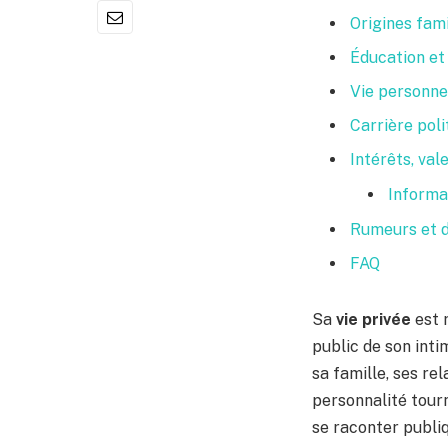
Origines fam
Éducation et 
Vie personne
Carrière poli
Intérêts, val
Informa
Rumeurs et d
FAQ
Sa
vie privée
est 
public de son inti
sa famille, ses rel
personnalité tourn
se raconter publi