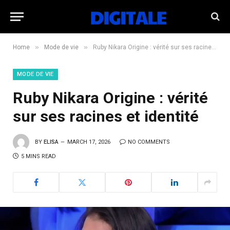
»
»
Home
Mode de vie
Ruby Nikara Origine : vérité sur ses racines et identité
MODE DE VIE
Ruby Nikara Origine : vérité
sur ses racines et identité
BY
ELISA
MARCH 17, 2026
NO COMMENTS
5 MINS READ