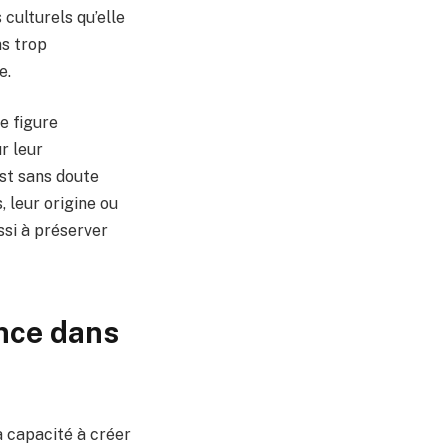
 culturels qu’elle
ns trop
e.
e figure
r leur
’est sans doute
, leur origine ou
ssi à préserver
ence dans
a capacité à créer