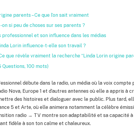
rigine parents – Ce que l’on sait vraiment
-on si peu de choses sur ses parents ?
 professionnel et son influence dans les médias
Linda Lorin influence-t-elle son travail ?
Ce que révèle vraiment la recherche “Linda Lorin origine par
5 Questions, 100 mots)
ssionnel débute dans la radio, un média où la voix compte p
adio Nova, Europe 1 et d’autres antennes où elle a appris à c
ttre des histoires et dialoguer avec le public. Plus tard, ell
ance 5 et Arte, où elle animera notamment la célèbre émissi
nsition radio → TV montre son adaptabilité et sa capacité à
tant fidèle à son ton calme et chaleureux.