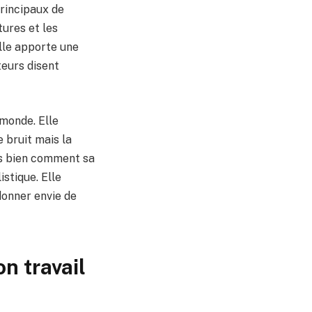
principaux de
tures et les
elle apporte une
teurs disent
 monde. Elle
e bruit mais la
ès bien comment sa
istique. Elle
donner envie de
on travail