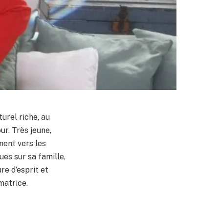
urel riche, au
ur. Très jeune,
ment vers les
ues sur sa famille,
re d’esprit et
matrice.