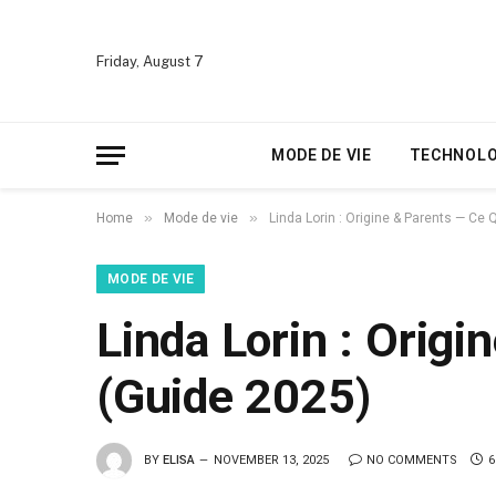
Friday, August 7
MODE DE VIE
TECHNOLO
»
»
Home
Mode de vie
Linda Lorin : Origine & Parents — Ce 
MODE DE VIE
Linda Lorin : Origi
(Guide 2025)
BY
ELISA
NOVEMBER 13, 2025
NO COMMENTS
6