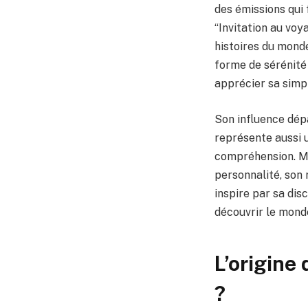
des émissions qui 
“Invitation au voya
histoires du monde
forme de sérénité
apprécier sa simpl
Son influence dépa
représente aussi u
compréhension. Mê
personnalité, son 
inspire par sa dis
découvrir le mond
L’origine 
?