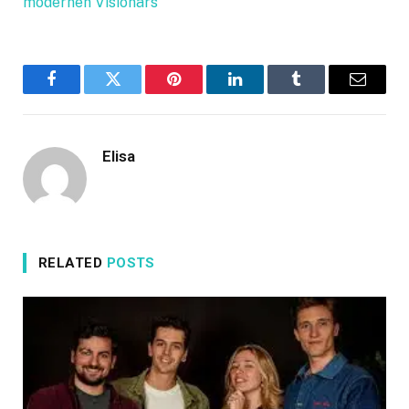
modernen Visionärs
Facebook
Twitter
Pinterest
LinkedIn
Tumblr
Email
Elisa
RELATED
POSTS