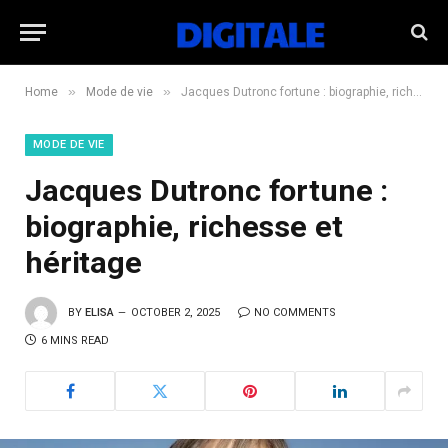
»
»
Home
Mode de vie
Jacques Dutronc fortune : biographie, richesse et héritage
MODE DE VIE
Jacques Dutronc fortune :
biographie, richesse et
héritage
BY
ELISA
OCTOBER 2, 2025
NO COMMENTS
6 MINS READ