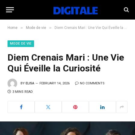
»
»
Home
Mode de vie
Diem Crenais Mari : Une Vie Qui Éveille la Curiosité
MODE DE VIE
Diem Crenais Mari : Une Vie
Qui Éveille la Curiosité
BY
ELISA
FEBRUARY 14, 2026
NO COMMENTS
3 MINS READ