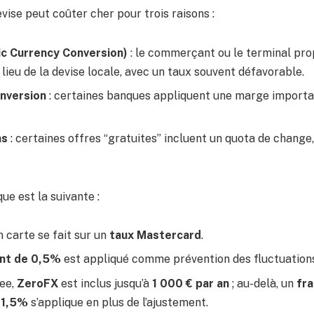
ise peut coûter cher pour trois raisons :
c Currency Conversion)
: le commerçant ou le terminal pr
 lieu de la devise locale, avec un taux souvent défavorable.
nversion
: certaines banques appliquent une marge importan
as
: certaines offres “gratuites” incluent un quota de change
ue est la suivante :
 carte se fait sur un
taux Mastercard
.
nt de 0,5%
est appliqué comme prévention des fluctuation
ree,
ZeroFX
est inclus jusqu’à
1 000 € par an
; au-delà, un
fra
 1,5%
s’applique en plus de l’ajustement.