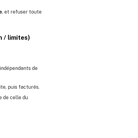
e
, et refuser toute
 / limites)
r, indépendants de
te, puis facturés.
e de celle du