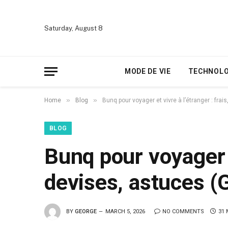
Saturday, August 8
MODE DE VIE
TECHNOLO
»
»
Home
Blog
Bunq pour voyager et vivre à l’étranger : frai
BLOG
Bunq pour voyager et
devises, astuces (
BY
GEORGE
MARCH 5, 2026
NO COMMENTS
31 