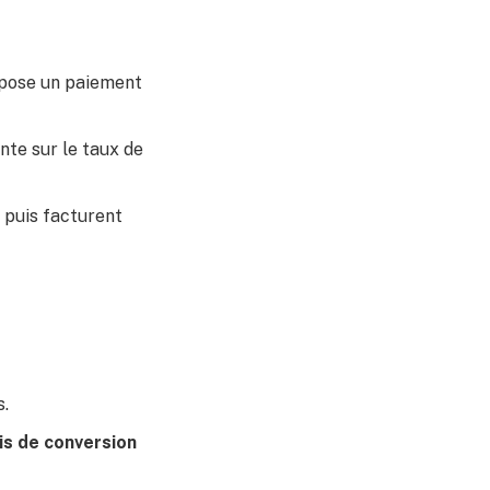
opose un paiement
te sur le taux de
, puis facturent
s.
is de conversion