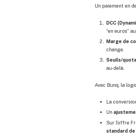
Un paiement en dev
DCC (Dynami
“en euros” au
Marge de co
change.
Seuils/quot
au-delà.
Avec Bunq, la logiq
La conversion
Un
ajusteme
Sur l’offre F
standard de