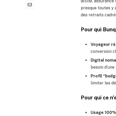
(eSIM, assurance v
presque toutes y a
des retraits cadr
Pour qui Bunq
Voyageur rég
conversion c
Digital noma
besoin d’une 
Profil “budg
limiter les d
Pour qui ce n’
Usage 100% 