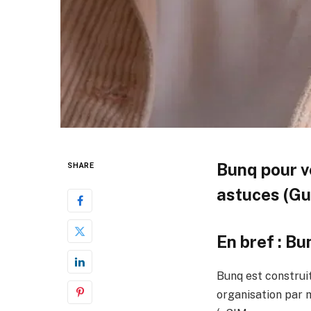
Bunq pour vo
SHARE
astuces (Gu
En bref : B
Bunq est construit
organisation par m