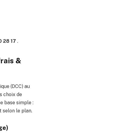
0 28 17
.
frais &
mique (DCC) au
s choix de
e base simple :
 selon le plan.
ge)