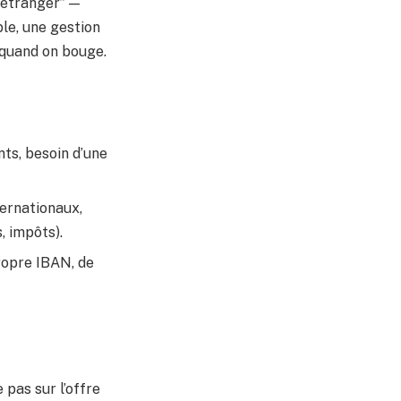
’étranger” —
le, une gestion
 quand on bouge.
ts, besoin d’une
ternationaux,
, impôts).
ropre IBAN, de
 pas sur l’offre