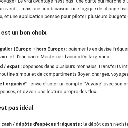
oyage). Le vrai avantage n’est pas “une carte qui marche à l
rrivent — mais une combinaison : une logique de change lisib
ée, et une application pensée pour piloter plusieurs budgets
 est un bon choix
ulier (Europe + hors Europe)
: paiements en devise fréquen
laire et d’une carte Mastercard acceptée largement.
d / expat
: dépenses dans plusieurs monnaies, transferts in
routine simple et de compartiments (loyer, charges, voyages
et organisé”
: envie d’isoler un compte “Voyage” avec son p
épenses, et d’avoir une lecture propre des flux.
est pas idéal
cash / dépôts d’espèces fréquents
: le dépôt cash n’existe