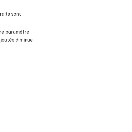
traits sont
tre paramétré
ajoutée diminue.